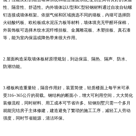
性、隔音性、舒适性。内外墙体以U型和C型轻钢材料通过自攻自钻螺
钉连接成墙体框架。依据气候和区域挑选不同的墙板，内墙可选择防
火硅酸钙板、欧松板或水泥压力板等材料，墙体填充无甲醛环保棉，
外装饰板可选择木纹水泥纤维挂板、金属雕花板、木塑挂板、真石漆
等，能为室内保温或降热带来很大作用。
2.屋面构造采取墙体板材原理规划，到达保温、隔热、隔声、防水、
防潮功能。
3.楼板构造重量轻，隔音作用好，装置简便，轻质楼面上每平米可承
受316~365公斤的荷载。钢结构的断面小，增大可利用空间，大大简化
装修流程，同时材料、用工成本可节省许多。轻钢别墅只需一个多月
就能完结房子主体修建，建造避免了繁琐的施工工序，减轻工人劳动
强度，同时节省能源，清洁环保。