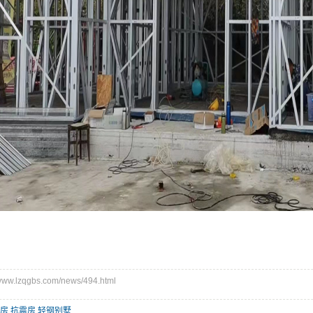
w.lzqgbs.com/news/494.html
房
,
抗震房
,
轻钢别墅